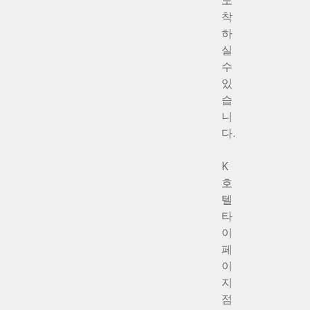
도
착
하
실
수
있
습
니
다.
K
호
텔
타
이
페
이
지
점