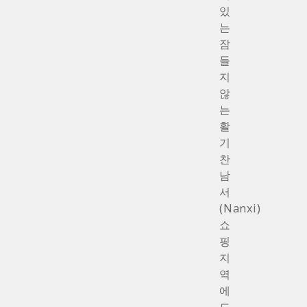
있
는
잠
들
지
않
는
활
기
찬
남
서
(Nanxi)
쇼
핑
지
역
에