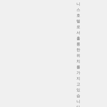
니
스
호
텔
로
서
훌
륭
한
위
치
를
가
지
고
있
습
니