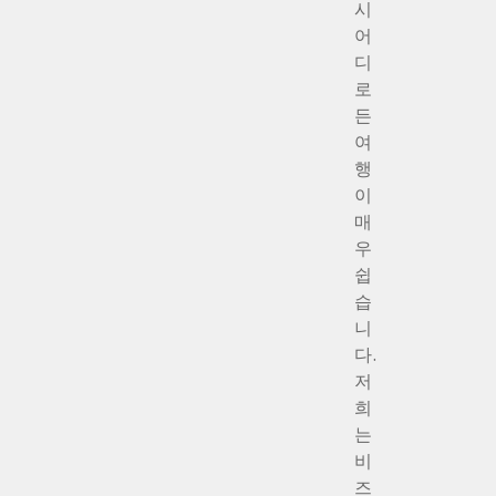
시
어
디
로
든
여
행
이
매
우
쉽
습
니
다.
저
희
는
비
즈