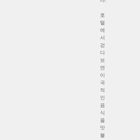
다.
호
텔
에
서
걷
다
보
면
이
국
적
인
음
식
을
맛
볼