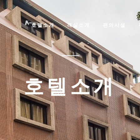
호텔소개
객실소개
편의시설
호텔소개