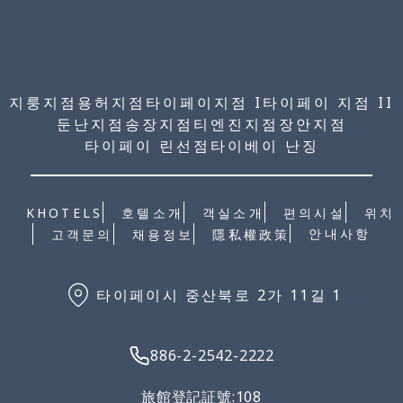
지룽지점
용허지점
타이페이지점 I
타이페이 지점 II
둔난지점
송장지점
티엔진지점
장안지점
타이페이 린선점
타이베이 난징
KHOTELS
호텔소개
객실소개
편의시설
위치
안내사항
고객문의
채용정보
隱私權政策
타이페이시 중산북로 2가 11길 1
886-2-2542-2222
旅館登記証號:108