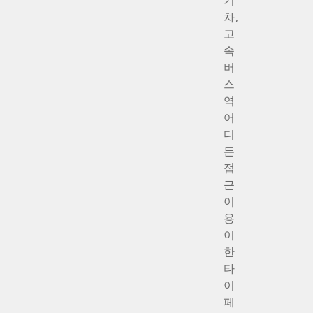
기
차,
고
속
버
스
역
어
디
든
접
근
이
용
이
한
타
이
페