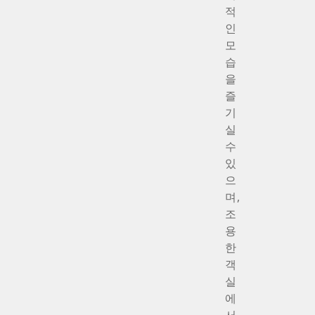
적
인
모
습
을
즐
기
실
수
있
으
며,
조
용
한
객
실
에