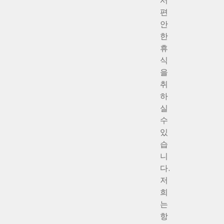
서
편
안
한
휴
식
을
취
하
실
수
있
습
니
다.
저
희
는
항