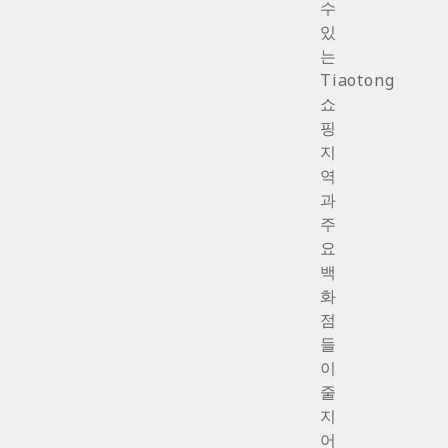
수
있
는
Tiaotong
쇼
핑
지
역
과
주
요
백
화
점
들
이
줄
지
어