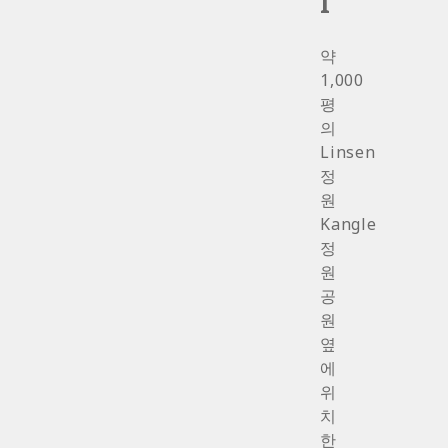
I
약
1,000
평
의
Linsen
정
원
Kangle
정
원
공
원
옆
에
위
치
한