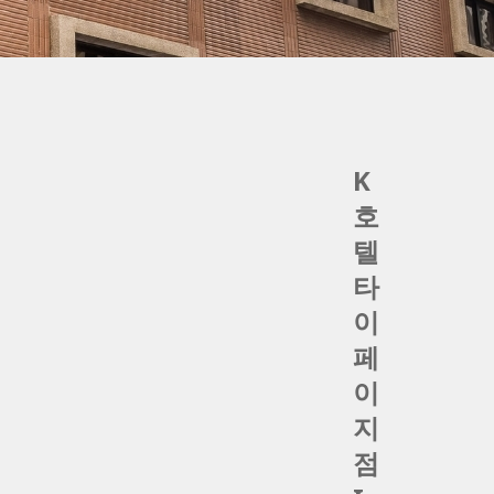
K
호
텔
타
이
페
이
지
점