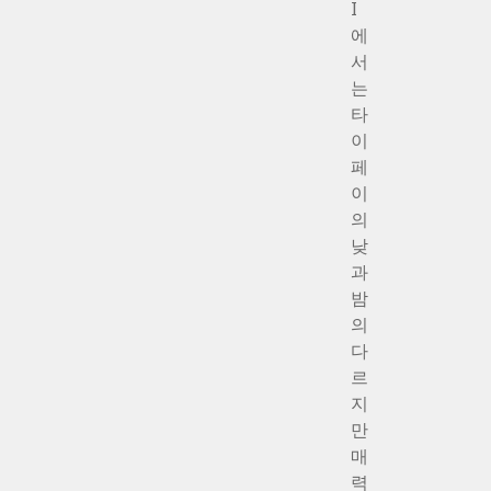
I
에
서
는
타
이
페
이
의
낮
과
밤
의
다
르
지
만
매
력