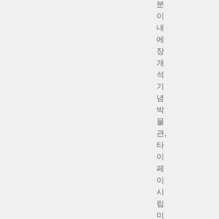
분
이
내
에
장
개
석
기
념
박
물
관,
타
이
페
이
시
립
미