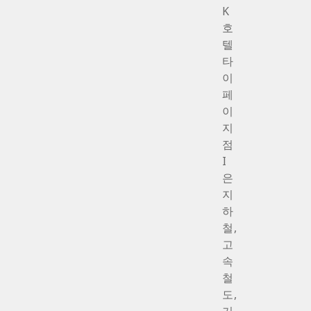
K
호
텔
타
이
페
이
지
점
I
은
지
하
철,
고
속
철
도,