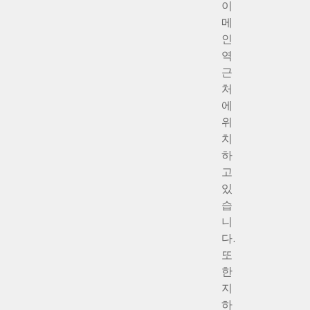
이
메
인
역
근
처
에
위
치
하
고
있
습
니
다.
또
한
지
하