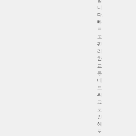
합
니
다.
빠
르
고
편
리
한
교
통
네
트
워
크
로
인
해
도