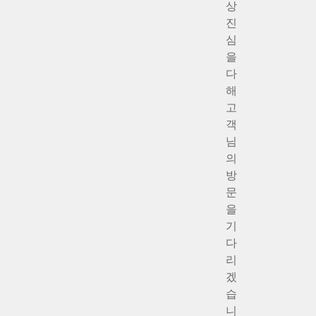
상
진
심
을
다
해
고
객
님
의
방
문
을
기
다
리
겠
습
니