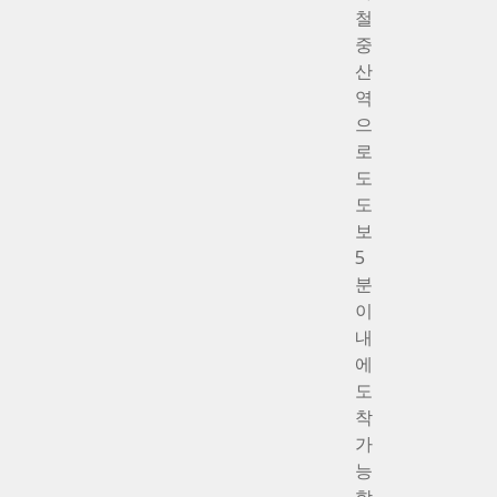
철
중
산
역
으
로
도
도
보
5
분
이
내
에
도
착
가
능