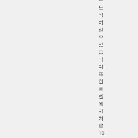
도
도
착
하
실
수
있
습
니
다.
또
한
호
텔
에
서
차
로
10