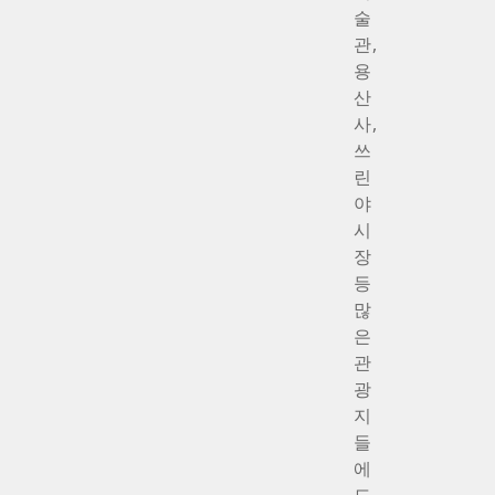
술
관,
용
산
사,
쓰
린
야
시
장
등
많
은
관
광
지
들
에