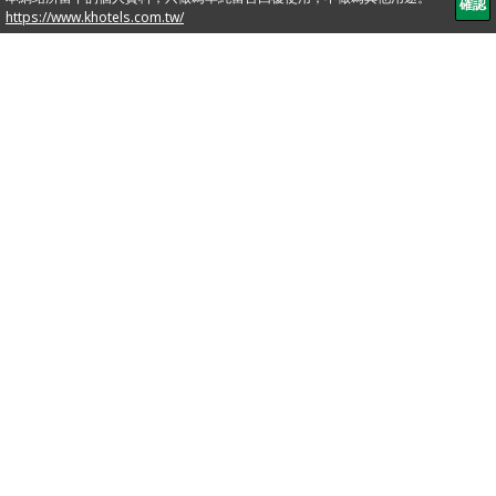
이그제큐티브 객
지금 예
약
실
킹 사이즈 더블베드 180cm x
200cm
객실 어메니티
중서양 부
백조 깃털
43인치
페식 조식
침구
LED TV
오디오 및
TOTO 자
저소음 냉
비디오 시
동 온도 조
장고
스템(DVD
절 변기
& VCD)